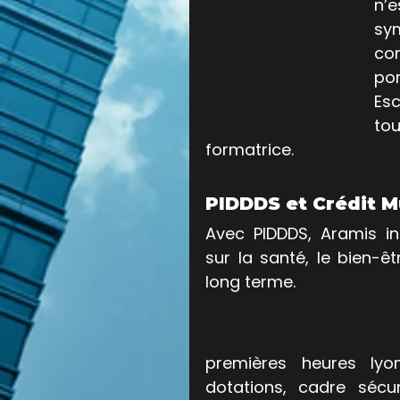
n’e
sym
con
por
Es
tou
formatrice.
PIDDDS et Crédit Mu
Avec PIDDDS, Aramis int
sur la santé, le bien-êt
long terme. 
premières heures lyon
dotations, cadre sécur