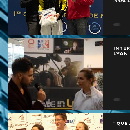
finalis
respect
Inte
Lyon
"Que