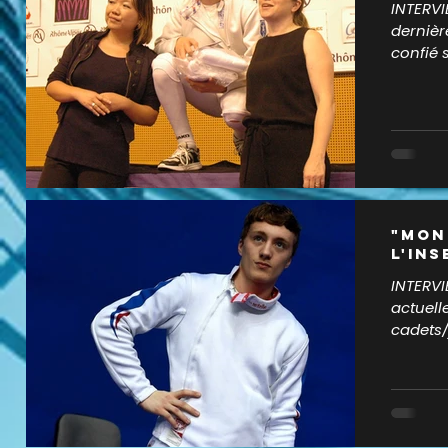
INTERVI
dernièr
"Mon
l'INS
INTERVI
actuel
cadets/
années, i