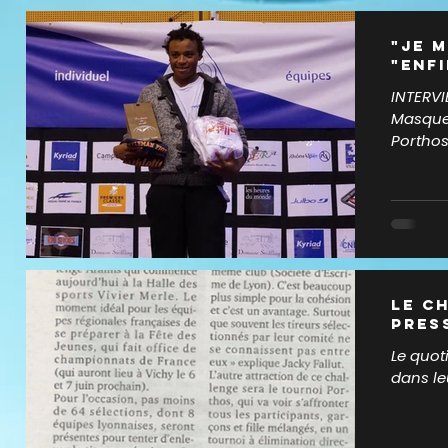
"Je m
"ENFI
INTERVI
Masque 
Porthos au 
club...
Le c
pres
Le quot
dans le