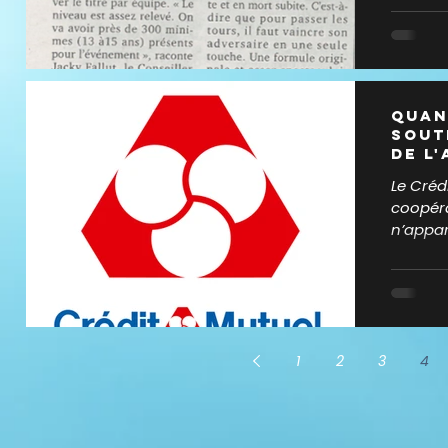
Quan
sout
de l
Le Créd
coopéra
n’appar
qu’une..
1
2
3
4